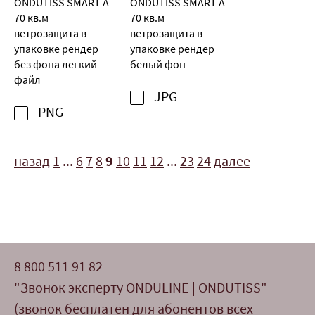
ONDUTISS SMART A
ONDUTISS SMART A
70 кв.м
70 кв.м
ветрозащита в
ветрозащита в
упаковке рендер
упаковке рендер
без фона легкий
белый фон
файл
JPG
PNG
назад
1
...
6
7
8
9
10
11
12
...
23
24
далее
8 800 511 91 82
"Звонок эксперту ONDULINE | ONDUTISS"
(звонок бесплатен для абонентов всех