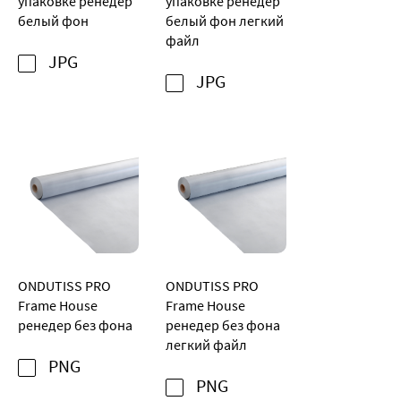
упаковке ренедер
упаковке ренедер
белый фон
белый фон легкий
файл
JPG
JPG
ONDUTISS PRO
ONDUTISS PRO
Frame House
Frame House
ренедер без фона
ренедер без фона
легкий файл
PNG
PNG