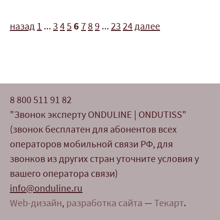
назад
1
...
3
4
5
6
7
8
9
...
23
24
далее
8 800 511 91 82
"Звонок эксперту ONDULINE | ONDUTISS"
(звонок бесплатен для абонентов всех
операторов мобильной связи РФ, для
звонков из других стран уточните условия у
вашего оператора связи)
info@onduline.ru
Web-дизайн
,
разработка сайта
—
Текарт
.