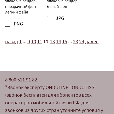
упаковке рендер
упаковке рендер
прозрачный фон
белый фон
легкий файл
JPG
PNG
назад
1
...
9
10
11
12
13
14
15
...
23
24
далее
8 800 511 91 82
"Звонок эксперту ONDULINE | ONDUTISS"
(звонок бесплатен для абонентов всех
операторов мобильной связи РФ, для
звонков из других стран уточните условия у