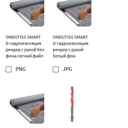
ONDUTISS SMART
ONDUTISS SMART
D гидроизоляция
D гидроизоляция
рендер с рукой без
рендер с рукой
фона легкий файл
белый фон
PNG
JPG