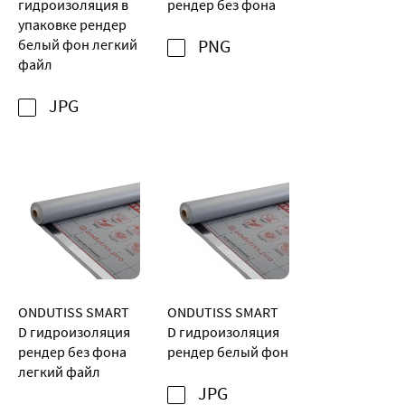
гидроизоляция в
рендер без фона
упаковке рендер
белый фон легкий
PNG
файл
JPG
ONDUTISS SMART
ONDUTISS SMART
D гидроизоляция
D гидроизоляция
рендер без фона
рендер белый фон
легкий файл
JPG