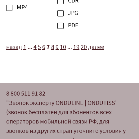
CDR
MP4
JPG
PDF
назад
1
...
4
5
6
7
8
9
10
...
19
20
далее
8 800 511 91 82
"Звонок эксперту ONDULINE | ONDUTISS"
(звонок бесплатен для абонентов всех
операторов мобильной связи РФ, для
звонков из других стран уточните условия у