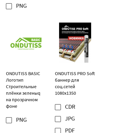
PNG
ONDUTISS BASIC
ONDUTISS PRO Soft
Логотип
баннер для
Строительные
соц.сетей
плёнки зеленыq
1080х1350
на прозрачном
фоне
CDR
JPG
PNG
PDF