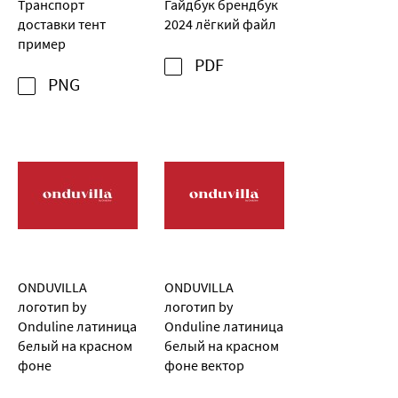
Транспорт
Гайдбук брендбук
доставки тент
2024 лёгкий файл
пример
PDF
PNG
ONDUVILLA
ONDUVILLA
логотип by
логотип by
Onduline латиница
Onduline латиница
белый на красном
белый на красном
фоне
фоне вектор