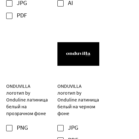
JPG
AI
PDF
ONDUVILLA
ONDUVILLA
логотип by
логотип by
Onduline латиница
Onduline латиница
белый на
белый на черном
прозрачном фоне
фоне
PNG
JPG