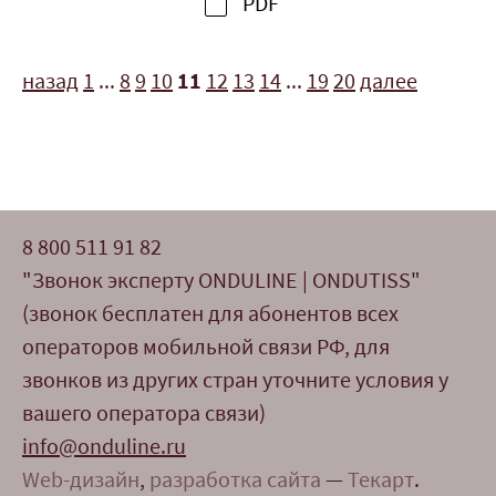
PDF
назад
1
...
8
9
10
11
12
13
14
...
19
20
далее
8 800 511 91 82
"Звонок эксперту ONDULINE | ONDUTISS"
(звонок бесплатен для абонентов всех
операторов мобильной связи РФ, для
звонков из других стран уточните условия у
вашего оператора связи)
info@onduline.ru
Web-дизайн
,
разработка сайта
—
Текарт
.