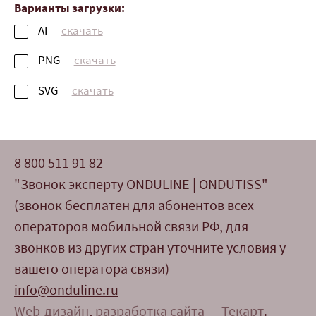
Варианты загрузки:
AI
скачать
PNG
скачать
SVG
скачать
8 800 511 91 82
"Звонок эксперту ONDULINE | ONDUTISS"
(звонок бесплатен для абонентов всех
операторов мобильной связи РФ, для
звонков из других стран уточните условия у
вашего оператора связи)
info@onduline.ru
Web-дизайн
,
разработка сайта
—
Текарт
.