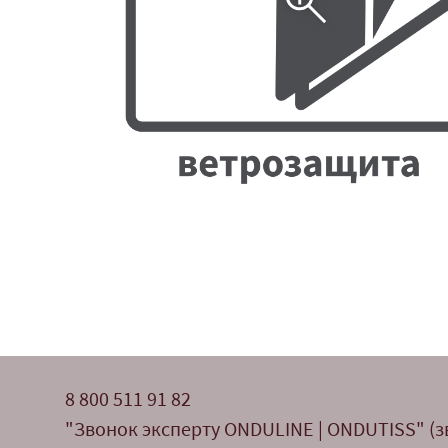
8 800 511 91 82
"Звонок эксперту ONDULINE | ONDUTISS" (з