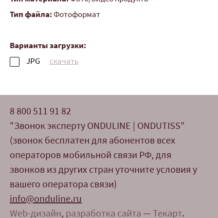
Тип файла:
Фотоформат
Варианты загрузки:
JPG
скачать
8 800 511 91 82
"Звонок эксперту ONDULINE | ONDUTISS"
(звонок бесплатен для абонентов всех
операторов мобильной связи РФ, для
звонков из других стран уточните условия у
вашего оператора связи)
info@onduline.ru
Web-дизайн
,
разработка сайта
—
Текарт
.