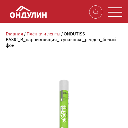
Главная
/
Плёнки и ленты
/
ONDUTISS
BASIC_B_пароизоляция_в упаковке_рендер_белый
фон