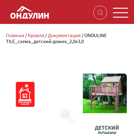
Главная
/
Кровля
/
Документация
/
ONDULINE
TILE_схема_детский домик_2,0x3,0