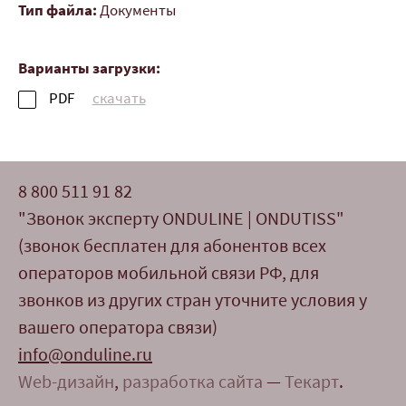
Тип файла:
Документы
Варианты загрузки:
PDF
скачать
8 800 511 91 82
"Звонок эксперту ONDULINE | ONDUTISS"
(звонок бесплатен для абонентов всех
операторов мобильной связи РФ, для
звонков из других стран уточните условия у
вашего оператора связи)
info@onduline.ru
Web-дизайн
,
разработка сайта
—
Текарт
.